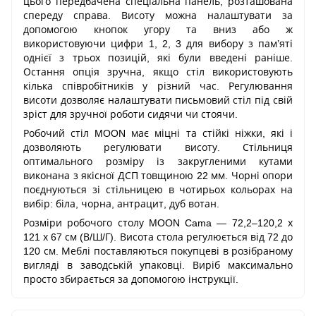
цього передбачена спеціальна панель, розташована
спереду справа. Висоту можна налаштувати за
допомогою кнопок угору та вниз або ж
використовуючи цифри 1, 2, 3 для вибору з пам’яті
однієї з трьох позицій, які були введені раніше.
Остання опція зручна, якщо стіл використовують
кілька співробітників у різний час. Регулювання
висоти дозволяє налаштувати письмовий стіл під свій
зріст для зручної роботи сидячи чи стоячи.
Робочий стіл MOON має міцні та стійкі ніжки, які і
дозволяють регулювати висоту. Стільниця
оптимального розміру із закругленими кутами
виконана з якісної ДСП товщиною 22 мм. Чорні опори
поєднуються зі стільницею в чотирьох кольорах на
вибір: біла, чорна, антрацит, дуб вотан.
Розміри робочого столу MOON Cama — 72,2–120,2 х
121 х 67 см (В/Ш/Г). Висота стола регулюється від 72 до
120 см. Меблі поставляються покупцеві в розібраному
вигляді в заводській упаковці. Виріб максимально
просто збирається за допомогою інструкції.