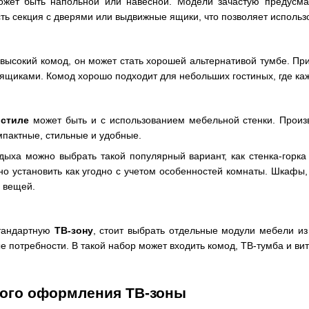
жет быть напольной или навесной. Модели зачастую предусма
сть секция с дверями или выдвижные ящики, что позволяет использ
высокий комод, он может стать хорошей альтернативой тумбе. При
щиками. Комод хорошо подходит для небольших гостиных, где каж
 стиле
может быть и с использованием мебельной стенки. Произ
мпактные, стильные и удобные.
тдыха можно выбрать такой популярный вариант, как стенка-гор
но установить как угодно с учетом особенностей комнаты. Шкафы,
 вещей.
стандартную
ТВ-зону
, стоит выбрать отдельные модули мебели из
ые потребности. В такой набор может входить комод, ТВ-тумба и в
ного оформления ТВ-зоны