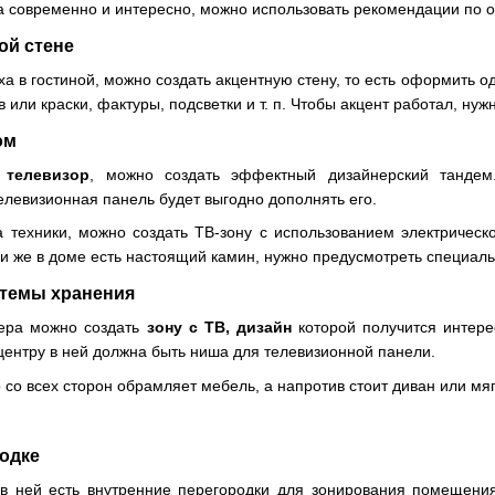
 современно и интересно, можно использовать рекомендации по о
ой стене
а в гостиной, можно создать акцентную стену, то есть оформить од
ев или краски, фактуры, подсветки и т. п. Чтобы акцент работал, н
ом
 телевизор
, можно создать эффектный дизайнерский танде
левизионная панель будет выгодно дополнять его.
 техники, можно создать ТВ-зону с использованием электрическ
ли же в доме есть настоящий камин, нужно предусмотреть специаль
стемы хранения
ьера можно создать
зону с ТВ, дизайн
которой получится интере
 центру в ней должна быть ниша для телевизионной панели.
ор со всех сторон обрамляет мебель, а напротив стоит диван или м
родке
в ней есть внутренние перегородки для зонирования помещени