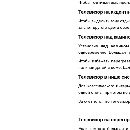
Чтобы
гостиная
выглядела
Телевизор на акцентн
Чтобы выделить зону отдых
за счет другого цвета обо
Телевизор над камин
Установив
над камином
одновременно. Большая те
Чтобы избежать перегрева
наличии детей в доме. Ес
Телевизор в нише си
Для классического интер
одной стены, при этом по
За счет того, что телевиз
Телевизор на перего
Если комната большая и 