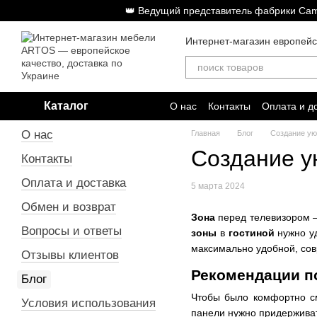
Перейти к основному контенту
👑 Ведущий представитель фабрики Cam
Интернет-магазин европей
Каталог
О нас
Контакты
Оплата и д
О нас
Главная
Блог
Создание ую
Создание у
Контакты
Оплата и доставка
5 марта 2024
Обмен и возврат
Зона
перед телевизором —
Вопросы и ответы
зоны
в
гостиной
нужно уд
максимально удобной, сов
Отзывы клиентов
Рекомендации п
Блог
Чтобы было комфортно 
Условия использования
панели нужно придержива