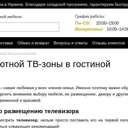
a в Украине. Благодаря складской программе, гарантируем быстру
График работы:
ской мебели
Пн–Сб:
10:00–19:00
Воскресенье:
10:00–14:0
оставка
Обмен и возврат
Вопросы и ответы
Отзывы клиентов
тной ТВ-зоны в гостиной
ютной ТВ-зоны в гостиной
 самая любимая у всех членов семьи. Именно поэтому важно обу
елить внимание выбору мебели, ее размещению, декору и другим 
ременной и красивой.
о размещению телевизора
смотреть
телевизор
, нельзя просто поставить его на первой по
ться следующих рекомендаций: