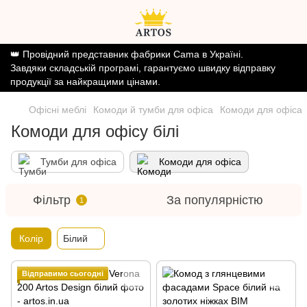
👑 Провідний представник фабрики Cama в Україні.
Завдяки складській програмі, гарантуємо швидку відправку
продукції за найкращими цінами.
Офісні меблі
Комоди й тумби для офіса
Комоди для офіса
Комоди для офісу білі
Тумби для офіса
Комоди для офіса
Фільтр
За популярністю
1
Колір
Білий
Відправимо сьогодні