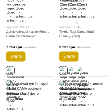
2
Артикул: 204362
Артикул: 115846
Дві приліжкові тумби Almera
Тумба Reja Cama білий
Cama горіх/кашимір
глянець (2шт)
7 254 грн
9 252 грн
8 534 грн
10 885 грн
Купити
Купити