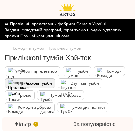
👑 Провідний представник фабрики Cama в Україні.
Завдяки складській програмі, гарантуємо швидку відправку
продукції за найкращими цінами.
Комоди й тумби
Приліжкові тумби
Приліжкові тумби Хай-тек
Тумби під телевізор
Тумби
Комоди
Приліжкові тумби
Взуттєві тумби
Трюмо
Тумби з дерева
Комоди з дерева
Тумби для ванної
Фільтр
За популярністю
1