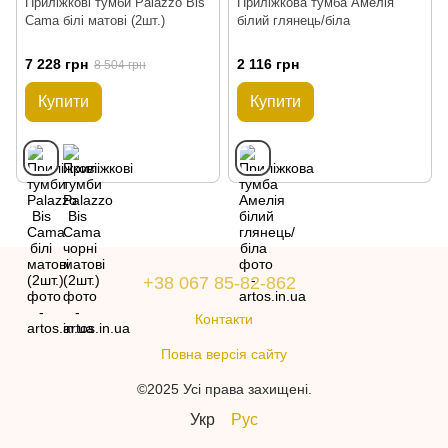
Приліжкові тумби Palazzo Bis
Приліжкова тумба Амелія
Cama білі матові (2шт.)
білий глянець/біла
7 228 грн
2 116 грн
8 504 грн
Купити
Купити
+38 067 85-82-862
Контакти
Повна версія сайту
©2025 Усі права захищені.
Укр
Рус