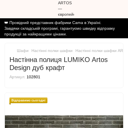
👑 Провідний представник фабрики Cama в Україні.
Завдяки складській програмі, гарантуємо швидку відправку
продукції за найкращими цінами.
Шафи
Настінні полки шафки
Настінні полки шафки ART
Настінна полиця LUMIKO Artos
Design дуб крафт
Артикул:
102801
Відправимо сьогодні