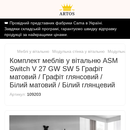
👑 Провідний представник фабрики Cama в Україні.
Завдяки складській програмі, гарантуємо швидку відправку
продукції за найкращими цінами.
Меблі у вітальню
Модульна стінка у вітальню
Модульна с
Комплект меблів у вітальню ASM
Switch V 27 GW SW 5 Графіт
матовий / Графіт глянсовий /
Білий матовий / Білий глянцевий
Артикул:
109203