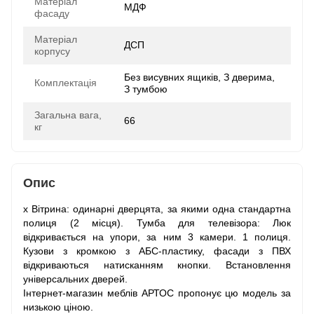
Матеріал
МДФ
фасаду
Матеріал
ДСП
корпусу
Без висувних ящиків, З дверима,
Комплектація
З тумбою
Загальна вага,
66
кг
Опис
x Вітрина: одинарні дверцята, за якими одна стандартна
полиця (2 місця). Тумба для телевізора: Люк
відкривається на упори, за ним 3 камери. 1 полиця.
Кузови з кромкою з АБС-пластику, фасади з ПВХ
відкриваються натисканням кнопки. Встановлення
універсальних дверей.
Інтернет-магазин меблів АРТОС пропонує цю модель за
низькою ціною.